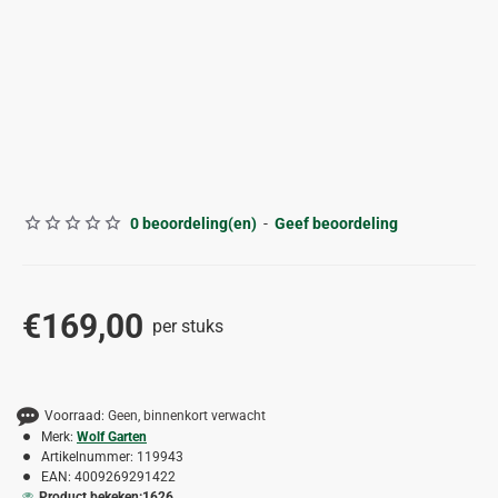
ALLEEN AFHALEN
0 beoordeling(en)
-
Geef beoordeling
€169,00
per stuks
Voorraad:
Geen, binnenkort verwacht
Merk:
Wolf Garten
Artikelnummer:
119943
EAN:
4009269291422
Product bekeken:
1626