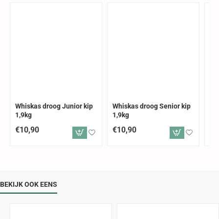
Whiskas droog Junior kip
Whiskas droog Senior kip
Wh
1,9kg
1,9kg
3,
€10,90
€10,90
€2
BEKIJK OOK EENS