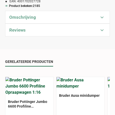
EAN:
4001702027728
Product bekeken:
2185
Omschrijving
Reviews
GERELATEERDE PRODUCTEN
-18%
Bruder Ausa minidumper
Br
Bruder Pottinger Jumbo
6600 Profiline
Opraapwagen 1:16