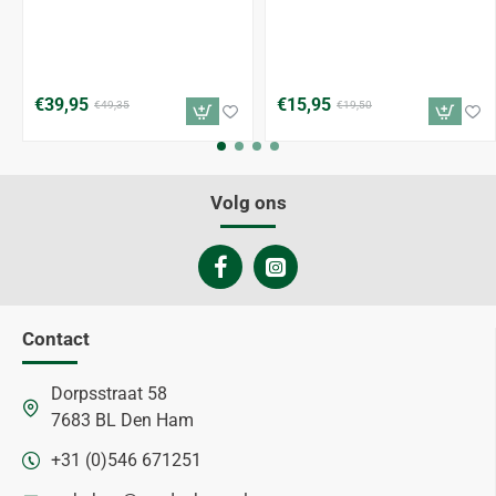
€39,95
€15,95
€49,35
€19,50
Volg ons
Contact
Dorpsstraat 58
7683 BL Den Ham
+31 (0)546 671251