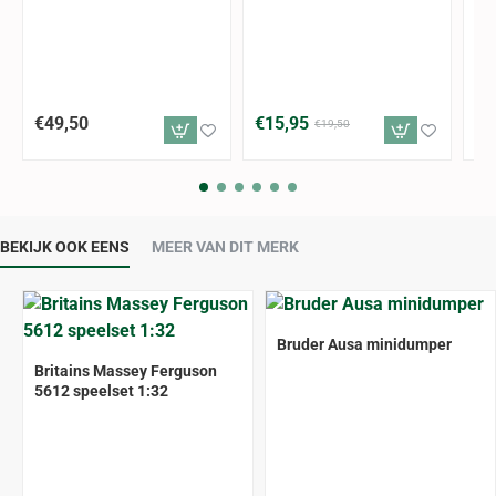
€49,50
€15,95
€1
€19,50
BEKIJK OOK EENS
MEER VAN DIT MERK
-18%
Bruder Ausa minidumper
-19%
Britains Massey Ferguson
5612 speelset 1:32