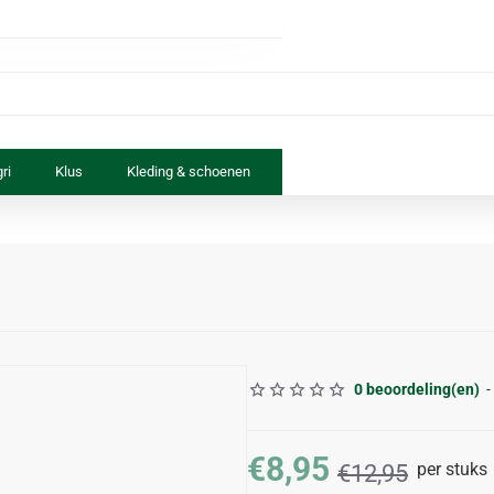
ri
Klus
Kleding & schoenen
Paard & ruiter
Speelgoed
0 beoordeling(en)
-
€8,95
per stuks
€12,95