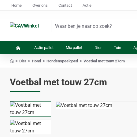
Home
Over ons
Contact
Actie
Waar
ben
je
Actie pallet
Mix pallet
Dier
Tuin
Ag
naar
op
Dier
Hond
Hondenspeelgoed
Voetbal met touw 27cm
zoek?
home
Voetbal met touw 27cm