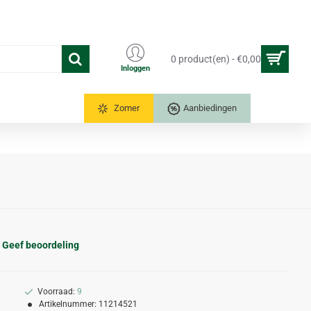
0 product(en) - €0,00
Inloggen
Tuinkassen
Zomer
Aanbiedingen
Geef beoordeling
Voorraad:
9
Artikelnummer:
11214521