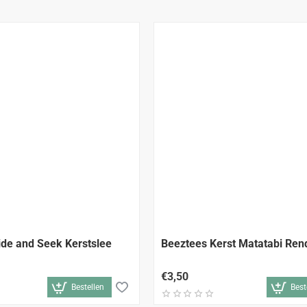
ide and Seek Kerstslee
Beeztees Kerst Matatabi Ren
€3,50
Bestellen
Best