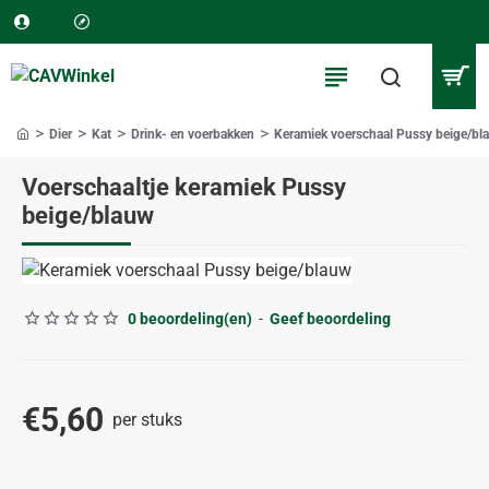
Dier
Kat
Drink- en voerbakken
Keramiek voerschaal Pussy beige/bl
home
Voerschaaltje keramiek Pussy
beige/blauw
0 beoordeling(en)
-
Geef beoordeling
€5,60
per stuks