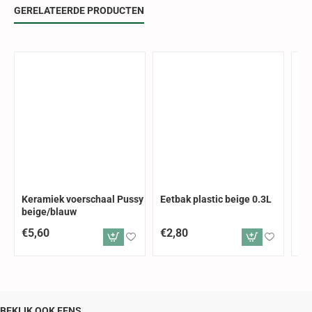
GERELATEERDE PRODUCTEN
Keramiek voerschaal Pussy
Eetbak plastic beige 0.3L
Ee
beige/blauw
€5,60
€2,80
€3
BEKIJK OOK EENS