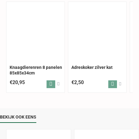
Knaagdierenren 8 panelen
Adreskoker zilver kat
Fo
85x85x34cm
30
€20,95
€2,50
€8
BEKIJK OOK EENS