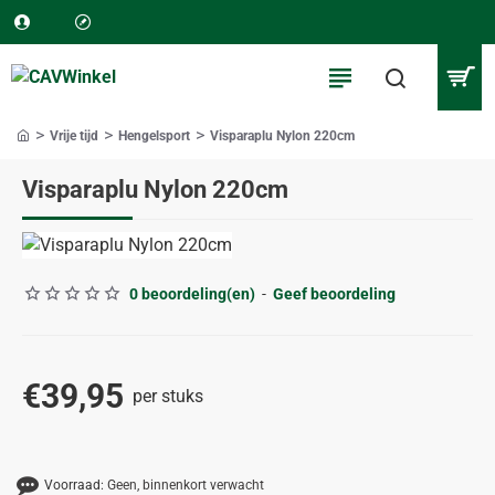
Vrije tijd
Hengelsport
Visparaplu Nylon 220cm
home
Visparaplu Nylon 220cm
0 beoordeling(en)
-
Geef beoordeling
€39,95
per stuks
Voorraad:
Geen, binnenkort verwacht