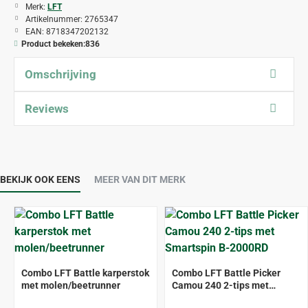
Merk:
LFT
Artikelnummer:
2765347
EAN:
8718347202132
Product bekeken:
836
Omschrijving
Reviews
BEKIJK OOK EENS
MEER VAN DIT MERK
ALLEEN AFHALEN
ALLEEN AFHALEN
Combo LFT Battle karperstok
Combo LFT Battle Picker
met molen/beetrunner
Camou 240 2-tips met
Smartspin B-2000RD