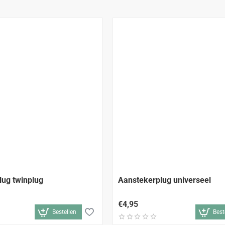
lug twinplug
Aanstekerplug universeel
€4,95
Bestellen
Best