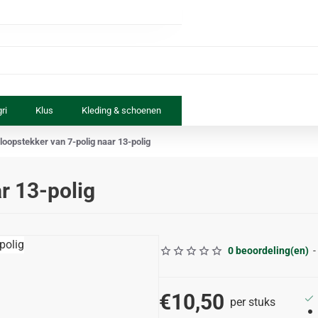
ri
Klus
Kleding & schoenen
Paard & ruiter
Speelgoed
loopstekker van 7-polig naar 13-polig
r 13-polig
0 beoordeling(en)
-
€10,50
per stuks