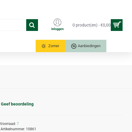
0 product(en) - €0,00
Inloggen
Tuinkassen
Zomer
Aanbiedingen
Geef beoordeling
Voorraad:
7
Artikelnummer:
10861