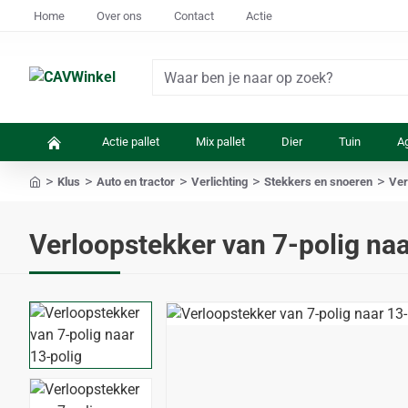
Home
Over ons
Contact
Actie
Waar
ben
je
Actie pallet
Mix pallet
Dier
Tuin
Ag
naar
op
Klus
Auto en tractor
Verlichting
Stekkers en snoeren
Ver
zoek?
home
Verloopstekker van 7-polig naa