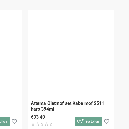
Attema Gietmof set Kabelmof 2511
Co
hars 394ml
36
€33,40
€2
ellen
Bestellen