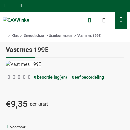
Klus
Gereedschap
Stanleymessen
Vast mes 199E
home
Vast mes 199E
0 beoordeling(en)
-
Geef beoordeling
€9,35
per kaart
Voorraad:
3