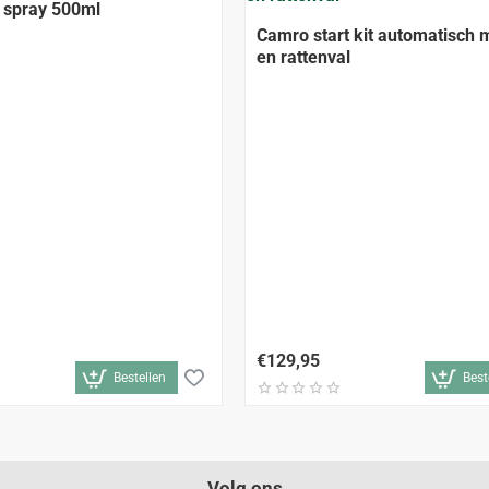
 spray 500ml
Camro start kit automatisch 
en rattenval
€129,95
Bestellen
Best
Volg ons