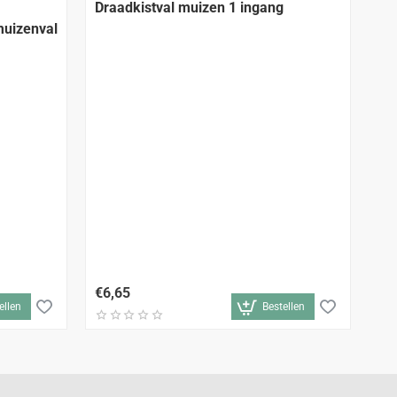
Draadkistval muizen 1 ingang
muizenval
Dr
€6,65
€7
ellen
Bestellen