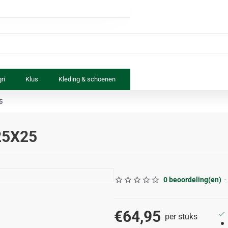
ri
Klus
Kleding & schoenen
Paard & ruiter
Speelgoed
5
25X25
0 beoordeling(en)
-
€64,95
per stuks