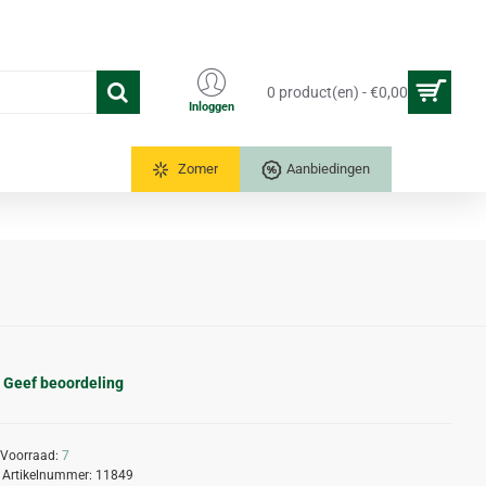
0 product(en) - €0,00
Inloggen
Tuinkassen
Zomer
Aanbiedingen
Geef beoordeling
Voorraad:
7
Artikelnummer:
11849