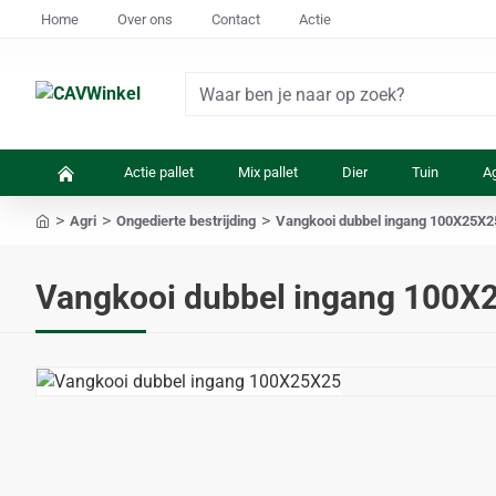
Home
Over ons
Contact
Actie
Waar
ben
je
Actie pallet
Mix pallet
Dier
Tuin
Ag
naar
op
Agri
Ongedierte bestrijding
Vangkooi dubbel ingang 100X25X2
zoek?
home
Vangkooi dubbel ingang 100X