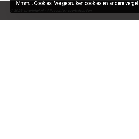
Mmm... Cookies! We gebruiken cookies en andere vergeli
© 2026 cavwinkel.nl - Alle rechten voorbehouden
Search
MAP
LIST