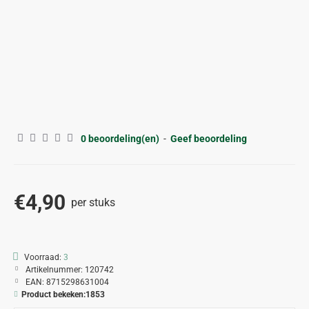
0 beoordeling(en)
-
Geef beoordeling
€4,90
per stuks
Voorraad:
3
Artikelnummer:
120742
EAN:
8715298631004
Product bekeken:
1853