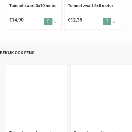
Tuinnet zwart 3x10 meter
Tuinnet zwart 5x5 meter
Tu
€14,90
€12,35
€7
BEKIJK OOK EENS