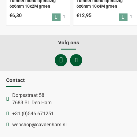
Tuinnet mono fijnmazig
Tuinnet mono fijnmazig
6x6mm 10x2M groen
6x6mm 10x4M groen
€6,30
€12,95
Volg ons
Contact
Dorpsstraat 58
7683 BL Den Ham
+31 (0)546 671251
webshop@cavdenham.nl