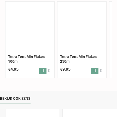
Tetra TetraMin Flakes
Tetra TetraMin Flakes
Te
100ml
250ml
25
€4,95
€9,95
€7
BEKIJK OOK EENS