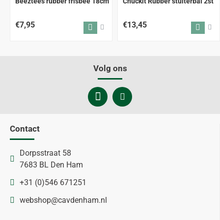
Beeztees rubber frisbee 18cm
Chuckit Rubber stuiterbal 2st
€7,95
€13,45
Volg ons
Contact
Dorpsstraat 58
7683 BL Den Ham
+31 (0)546 671251
webshop@cavdenham.nl