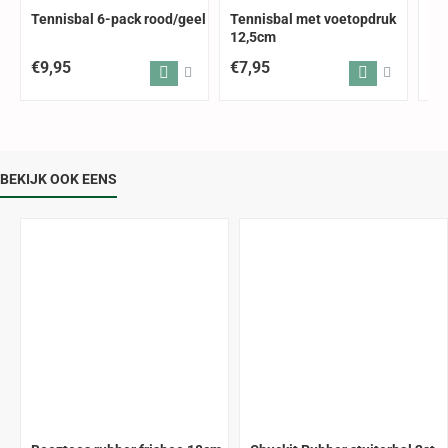
Tennisbal 6-pack rood/geel
Tennisbal met voetopdruk
Te
12,5cm
pa
€9,95
€7,95
€6
BEKIJK OOK EENS