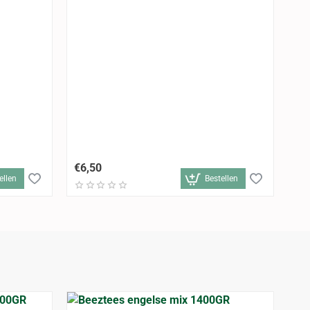
Ta
€6,50
€6
ellen
Bestellen