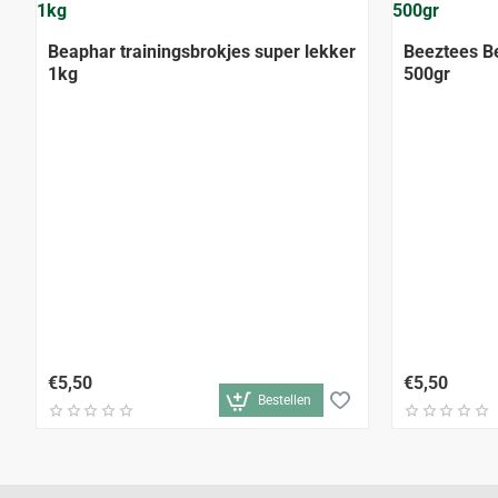
Beaphar trainingsbrokjes super lekker
Beeztees B
1kg
500gr
€5,50
€5,50
Bestellen