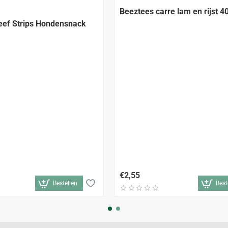
Beeztees carre lam en rijst 
eef Strips Hondensnack
€2,55
Bestellen
Best