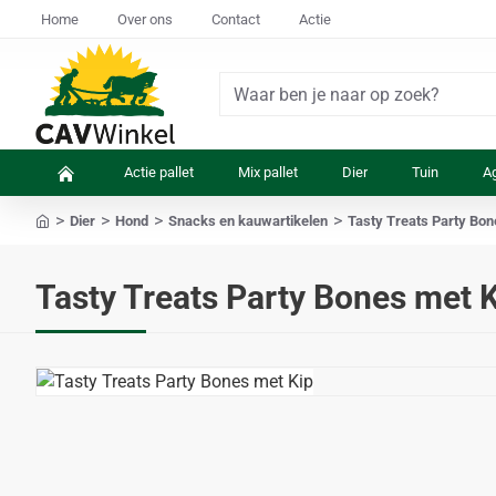
Home
Over ons
Contact
Actie
Waar
ben
je
Actie pallet
Mix pallet
Dier
Tuin
Ag
naar
op
Dier
Hond
Snacks en kauwartikelen
Tasty Treats Party Bon
zoek?
home
Tasty Treats Party Bones met 