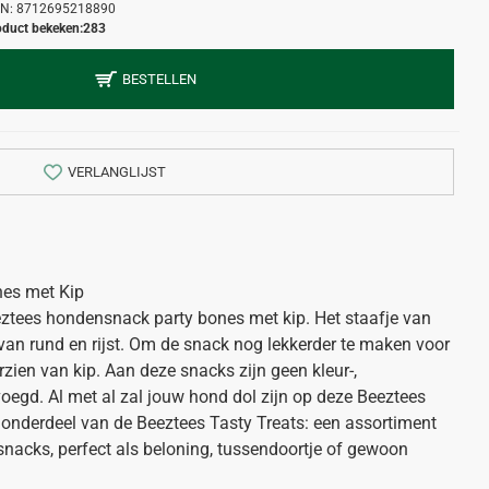
N:
8712695218890
oduct bekeken:
283
BESTELLEN
VERLANGLIJST
nes met Kip
tees hondensnack party bones met kip. Het staafje van
van rund en rijst. Om de snack nog lekkerder te maken voor
zien van kip. Aan deze snacks zijn geen kleur-,
egd. Al met al zal jouw hond dol zijn op deze Beeztees
onderdeel van de Beeztees Tasty Treats: een assortiment
nacks, perfect als beloning, tussendoortje of gewoon