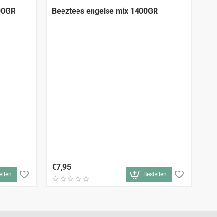
400GR
Beeztees engelse mix 1400GR
Be
€7,95
€3
ellen
Bestellen