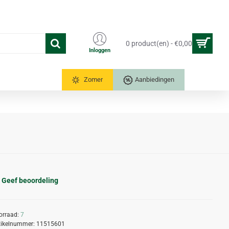
0 product(en) - €0,00
Inloggen
Tuinkassen
Zomer
Aanbiedingen
Geef beoordeling
orraad:
7
tikelnummer:
11515601