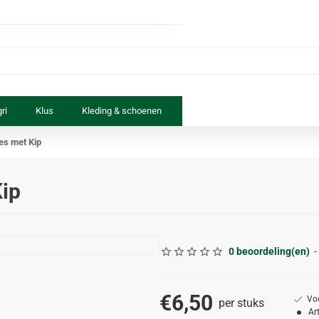
ri
Klus
Kleding & schoenen
Paard & ruiter
Speelgoed
es met Kip
Kip
0 beoordeling(en)
-
€6,50
Vo
per stuks
Ar