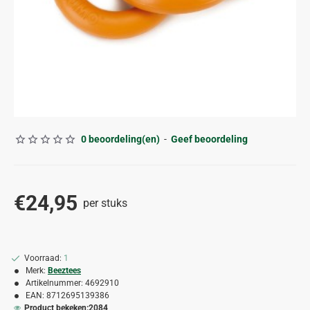
0 beoordeling(en)
-
Geef beoordeling
€24,95
per stuks
Voorraad:
1
Merk:
Beeztees
Artikelnummer:
4692910
EAN:
8712695139386
Product bekeken:
2084