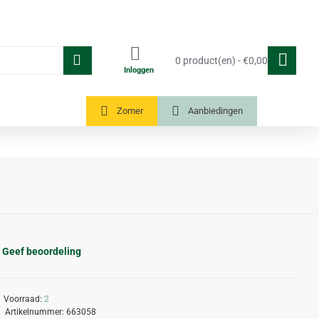
0 product(en) - €0,00
Inloggen
Tuinkassen
Zomer
Aanbiedingen
Geef beoordeling
Voorraad:
2
Artikelnummer:
663058