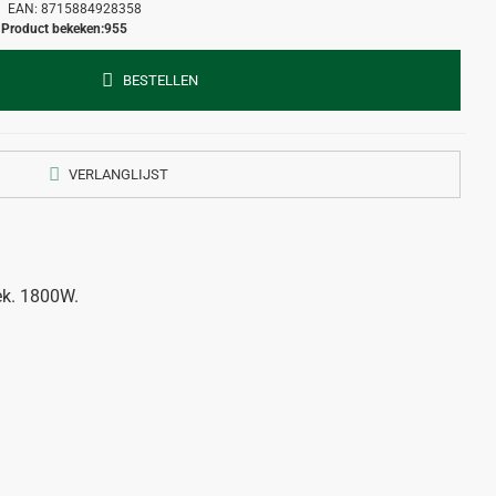
EAN:
8715884928358
Product bekeken:
955
BESTELLEN
VERLANGLIJST
ek. 1800W.