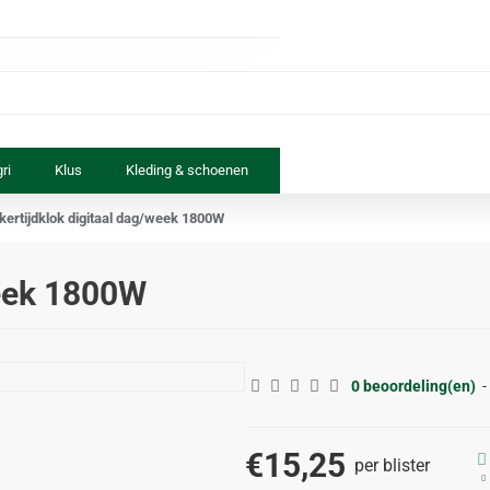
ri
Klus
Kleding & schoenen
Paard & ruiter
Speelgoed
kertijdklok digitaal dag/week 1800W
week 1800W
0 beoordeling(en)
-
€15,25
per blister