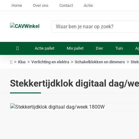
Home
Over ons
Contact
Actie
Waar
ben
je
Actie pallet
Mix pallet
Dier
Tuin
Ag
naar
op
Klus
Verlichting en elektra
Schakelklokken en dimmers
Stek
zoek?
home
Stekkertijdklok digitaal dag/