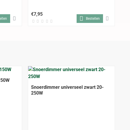
Ti
Ko
€7,95
€8
ellen
Bestellen
150W
Snoerdimmer universeel zwart 20-
250W