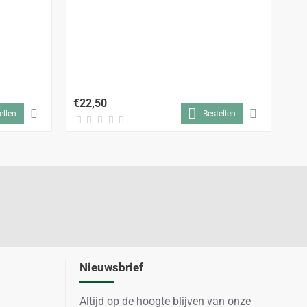
Ti
€22,50
€9
ellen
Bestellen
Nieuwsbrief
Altijd op de hoogte blijven van onze