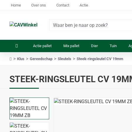
Home
Over ons
Contact
Actie
Waar
ben
je
Actie pallet
Mix pallet
Dier
Tuin
Ag
naar
op
Klus
Gereedschap
Sleutels
Steek-ringsleutel CV 19mm
zoek?
home
STEEK-RINGSLEUTEL CV 19M