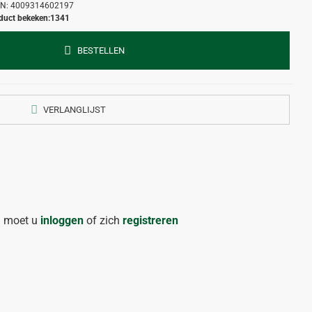
N:
4009314602197
duct bekeken:
1341
BESTELLEN
VERLANGLIJST
n moet u
inloggen
of zich
registreren