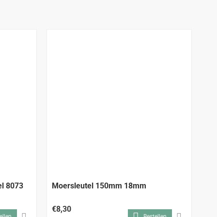
el 8073
Moersleutel 150mm 18mm
Mo
€8,30
€9
ellen
Bestellen