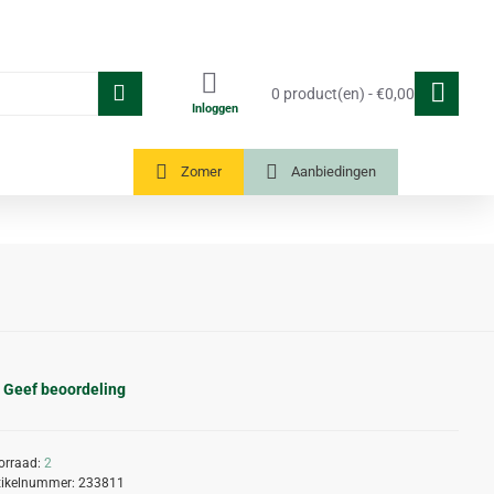
0 product(en) - €0,00
Inloggen
Tuinkassen
Zomer
Aanbiedingen
Geef beoordeling
orraad:
2
tikelnummer:
233811