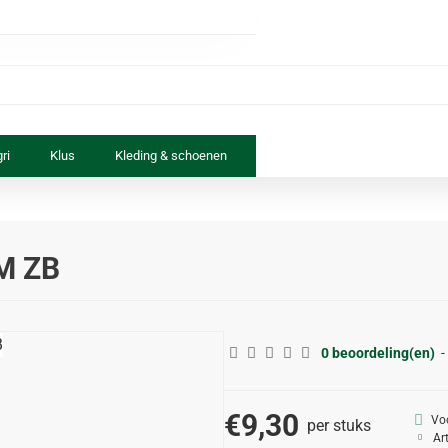
ri
Klus
Kleding & schoenen
Paard & ruiter
Speelgoed
M ZB
0 beoordeling(en)
-
€9,30
Vo
per stuks
Ar