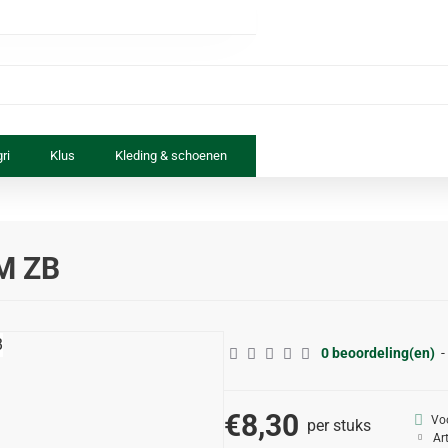
ri
Klus
Kleding & schoenen
Paard & ruiter
Speelgoed
M ZB
0 beoordeling(en)
-
€8,30
Vo
per stuks
Ar