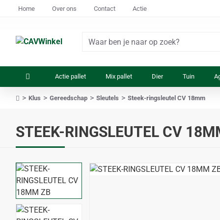
Home
Over ons
Contact
Actie
Waar
ben
je
Actie pallet
Mix pallet
Dier
Tuin
Ag
naar
op
Klus
Gereedschap
Sleutels
Steek-ringsleutel CV 18mm
zoek?
home
STEEK-RINGSLEUTEL CV 18M