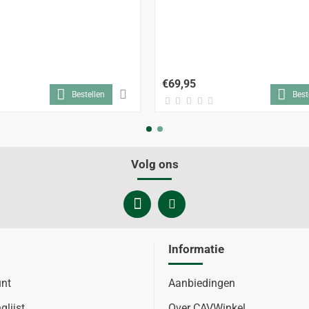
€69,95
Bestellen
Best
Volg ons
Informatie
unt
Aanbiedingen
glijst
Over CAVWinkel