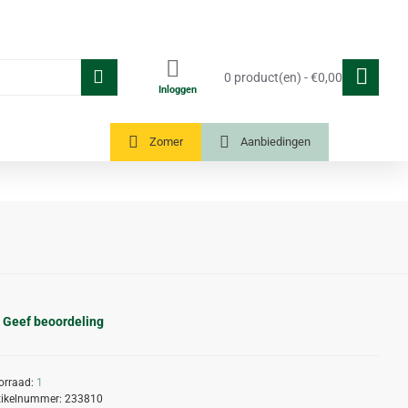
0 product(en) - €0,00
Inloggen
Tuinkassen
Zomer
Aanbiedingen
Geef beoordeling
orraad:
1
tikelnummer:
233810