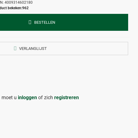
N:
4009314602180
duct bekeken:
962
BESTELLEN
VERLANGLIJST
n moet u
inloggen
of zich
registreren