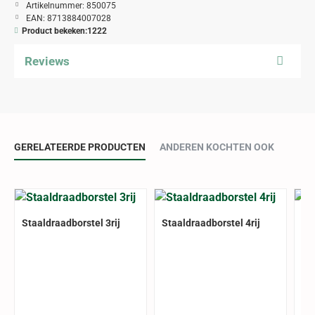
Artikelnummer:
850075
EAN:
8713884007028
Product bekeken:
1222
Reviews
GERELATEERDE PRODUCTEN
ANDEREN KOCHTEN OOK
Staaldraadborstel 3rij
Staaldraadborstel 4rij
St