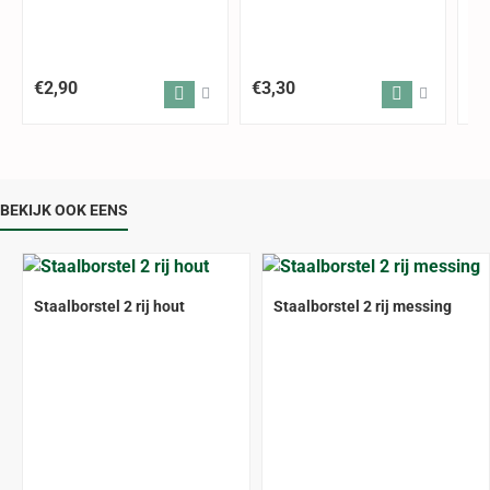
€2,90
€3,30
€3
BEKIJK OOK EENS
Staalborstel 2 rij hout
Staalborstel 2 rij messing