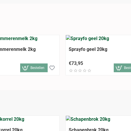
ammerenmelk 2kg
Sprayfo geel 20kg
€73,95
Bestellen
Best
orrel 20kg
Schapenbrok 20kg