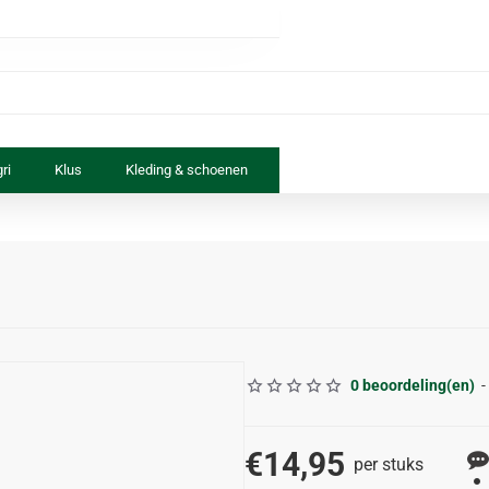
ri
Klus
Kleding & schoenen
Paard & ruiter
Speelgoed
0 beoordeling(en)
-
€14,95
per stuks