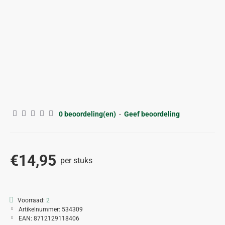
ALLEEN AFHALEN
0 beoordeling(en)
-
Geef beoordeling
€14,95
per stuks
Voorraad:
2
Artikelnummer:
534309
EAN:
8712129118406