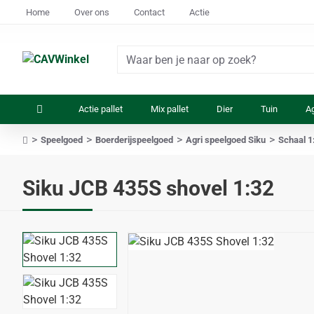
Home
Over ons
Contact
Actie
Waar
ben
je
Actie pallet
Mix pallet
Dier
Tuin
Ag
naar
op
Speelgoed
Boerderijspeelgoed
Agri speelgoed Siku
Schaal 1
zoek?
home
Siku JCB 435S shovel 1:32