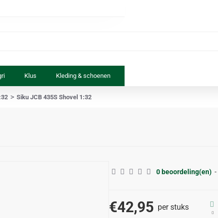
ri
Klus
Kleding & schoenen
Paard & ruiter
Speelgoed
:32
Siku JCB 435S Shovel 1:32
0 beoordeling(en)
-
€42,95
per stuks