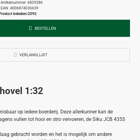
Artikelnummer:
6829386
EAN:
4006874036639
Product bekeken:
2092
BESTELLEN
VERLANGLIJST
hovel 1:32
sbaar op iedere boerderij. Deze allerkunner kan de
gens vullen tot hooi en stro vervoeren, de Siku JCB 435S
ag gebracht worden en het is mogelijk om andere