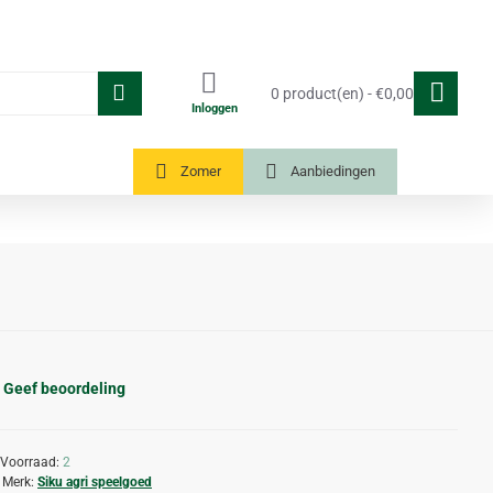
0 product(en) - €0,00
Inloggen
Tuinkassen
Zomer
Aanbiedingen
Geef beoordeling
Voorraad:
2
Merk:
Siku agri speelgoed