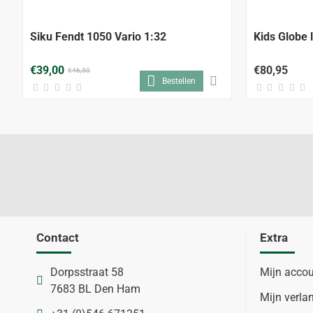
-16%
Siku Fendt 1050 Vario 1:32
Kids Globe 
€39,00
€80,95
€46,50
Bestellen
Contact
Extra
Dorpsstraat 58
Mijn acco
7683 BL Den Ham
Mijn verlan