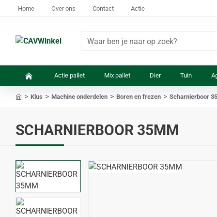
Home
Over ons
Contact
Actie
Waar
ben
je
Actie pallet
Mix pallet
Dier
Tuin
Ag
naar
op
Klus
Machine onderdelen
Boren en frezen
Scharnierboor 
zoek?
home
SCHARNIERBOOR 35MM