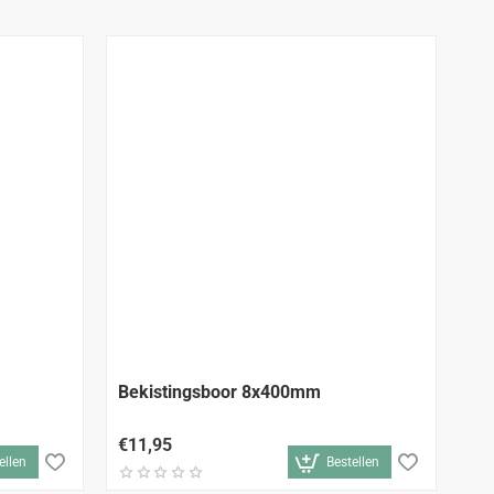
Bekistingsboor 8x400mm
Bo
€11,95
€2
ellen
Bestellen