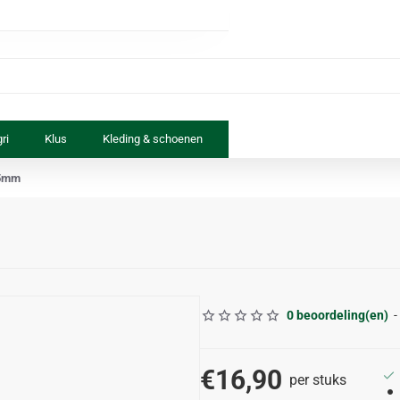
ri
Klus
Kleding & schoenen
Paard & ruiter
Speelgoed
35mm
0 beoordeling(en)
-
€16,90
per stuks