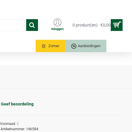
0 product(en) - €0,00
Inloggen
Tuinkassen
Zomer
Aanbiedingen
Geef beoordeling
Voorraad:
2
Artikelnummer:
146584