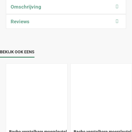
Omschrijving
Reviews
BEKIJK OOK EENS
Bacho verstelbare moersleutel
Bacho verstelbare moersleutel