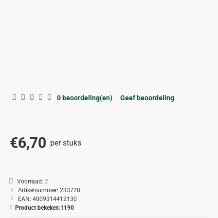
0 beoordeling(en)
-
Geef beoordeling
€6,70
per stuks
Voorraad:
2
Artikelnummer:
233728
EAN:
4009314412130
Product bekeken:
1190