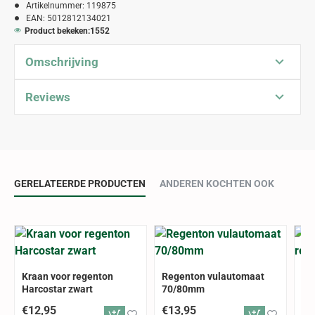
Artikelnummer:
119875
EAN:
5012812134021
Product bekeken:
1552
Omschrijving
Reviews
GERELATEERDE PRODUCTEN
ANDEREN KOCHTEN OOK
ALLEE
Kraan voor regenton
Regenton vulautomaat
Ha
Harcostar zwart
70/80mm
re
€12,95
€13,95
€3