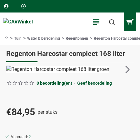
Tuin
Water & beregening
Regentonnen
Regenton Harcostar complee
home
Regenton Harcostar compleet 168 liter
ALLEEN AFHALEN
0 beoordeling(en)
-
Geef beoordeling
€84,95
per stuks
Voorraad:
2