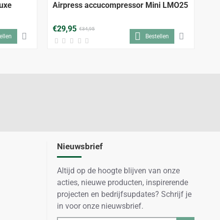
-12%
-14%
luxe
Airpress accucompressor Mini LMO25
An
€29,95
€5
€34,95
ellen
Bestellen
Nieuwsbrief
Altijd op de hoogte blijven van onze
acties, nieuwe producten, inspirerende
projecten en bedrijfsupdates? Schrijf je
in voor onze nieuwsbrief.