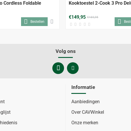
o Cordless Foldable
Kooktoestel 2-Cook 3 Pro De
€149,95
€169,95
Bestellen
Best
Volg ons
Informatie
unt
Aanbiedingen
glijst
Over CAVWinkel
hiedenis
Onze merken