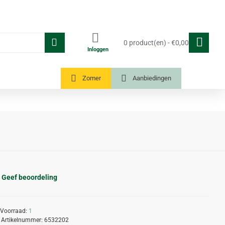
0 product(en) - €0,00
Inloggen
Tuinkassen
Zomer
Aanbiedingen
Geef beoordeling
Voorraad:
1
Artikelnummer:
6532202