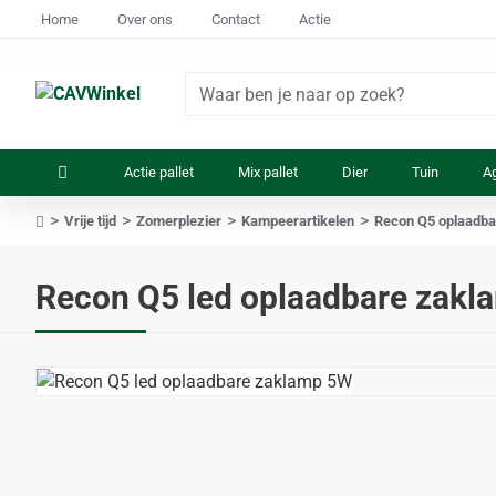
Home
Over ons
Contact
Actie
Waar
ben
je
Actie pallet
Mix pallet
Dier
Tuin
Ag
naar
op
Vrije tijd
Zomerplezier
Kampeerartikelen
Recon Q5 oplaadba
zoek?
home
Recon Q5 led oplaadbare zakl