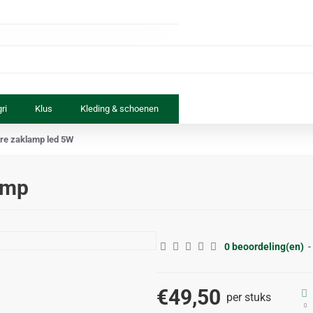
ri
Klus
Kleding & schoenen
Paard & ruiter
Speelgoed
re zaklamp led 5W
amp
0 beoordeling(en)
-
€49,50
per stuks