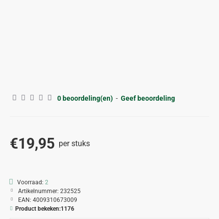
0 beoordeling(en)
-
Geef beoordeling
€19,95
per stuks
Voorraad:
2
Artikelnummer:
232525
EAN:
4009310673009
Product bekeken:
1176