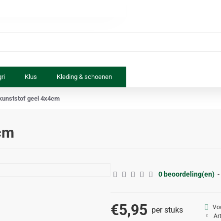
ri
Klus
Kleding & schoenen
Paard & ruiter
Speelgoed
kunststof geel 4x4cm
4cm
0 beoordeling(en)
-
€5,95
Vo
per stuks
Ar