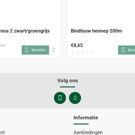
-8%
ma 2 zwart/groengrijs
Bindtouw hennep 200m
€8,65
,00
Bestellen
Best
Volg ons
Informatie
unt
Aanbiedingen