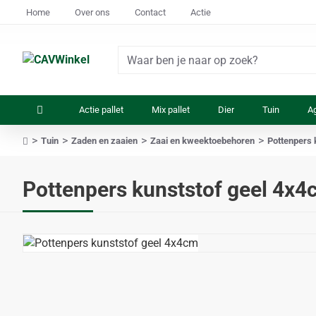
Home
Over ons
Contact
Actie
Waar
ben
je
Actie pallet
Mix pallet
Dier
Tuin
Ag
naar
op
Tuin
Zaden en zaaien
Zaai en kweektoebehoren
Pottenpers 
zoek?
home
Pottenpers kunststof geel 4x