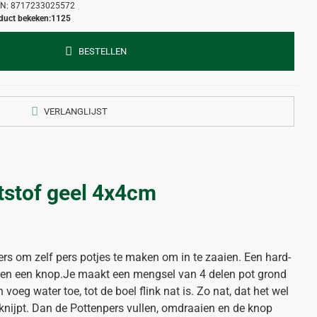
N:
8717233025572
duct bekeken:
1125
BESTELLEN
VERLANGLIJST
tstof geel 4x4cm
s om zelf pers potjes te maken om in te zaaien. Een hard-
r en een knop.Je maakt een mengsel van 4 delen pot grond
oeg water toe, tot de boel flink nat is. Zo nat, dat het wel
n knijpt. Dan de Pottenpers vullen, omdraaien en de knop