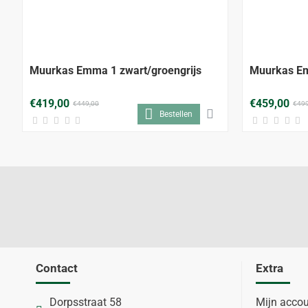
-7%
Muurkas Emma 1 zwart/groengrijs
Muurkas Em
€419,00
€459,00
€449,00
€499
Bestellen
Contact
Extra
Dorpsstraat 58
Mijn acco