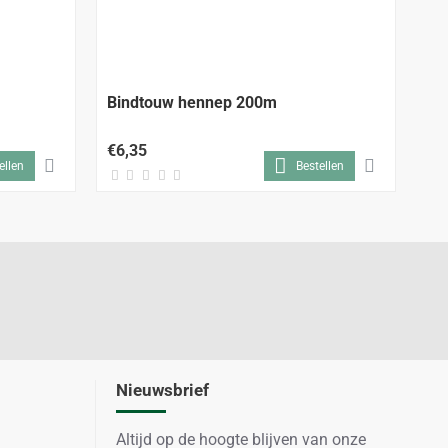
Bindtouw hennep 200m
Bi
€6,35
€3
ellen
Bestellen
Nieuwsbrief
Altijd op de hoogte blijven van onze