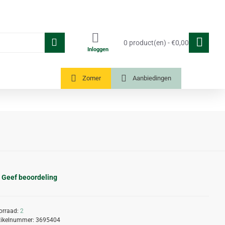
0 product(en) - €0,00
Inloggen
Tuinkassen
Zomer
Aanbiedingen
Geef beoordeling
orraad:
2
tikelnummer:
3695404