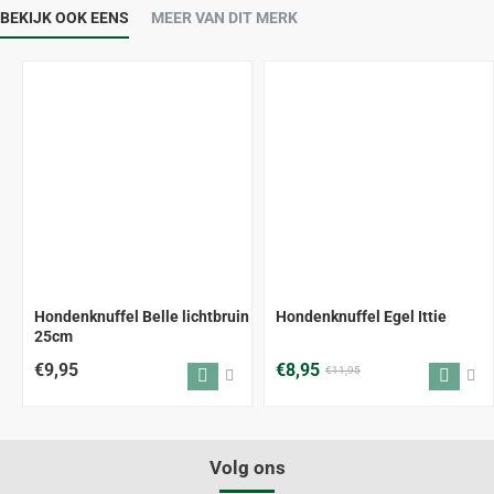
BEKIJK OOK EENS
MEER VAN DIT MERK
-25%
Hondenknuffel Belle lichtbruin
Hondenknuffel Egel Ittie
25cm
€9,95
€8,95
€11,95
Volg ons