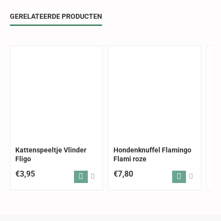
GERELATEERDE PRODUCTEN
Kattenspeeltje Vlinder
Hondenknuffel Flamingo
Ka
Fligo
Flami roze
zw
€3,95
€7,80
€3