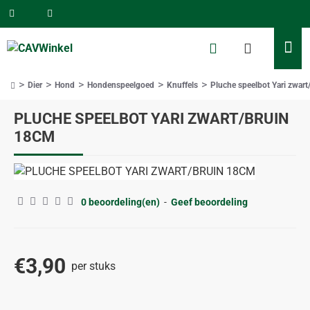
Dier
Hond
Hondenspeelgoed
Knuffels
Pluche speelbot Yari zwar
home
PLUCHE SPEELBOT YARI ZWART/BRUIN
18CM
0 beoordeling(en)
-
Geef beoordeling
€3,90
per stuks