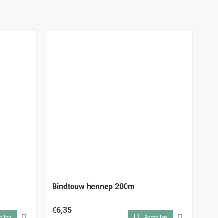
Bindtouw hennep 200m
Bi
€6,35
€3
ellen
Bestellen