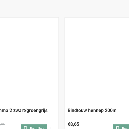
-8%
ma 2 zwart/groengrijs
Bindtouw hennep 200m
€8,65
,00
Bestellen
Best