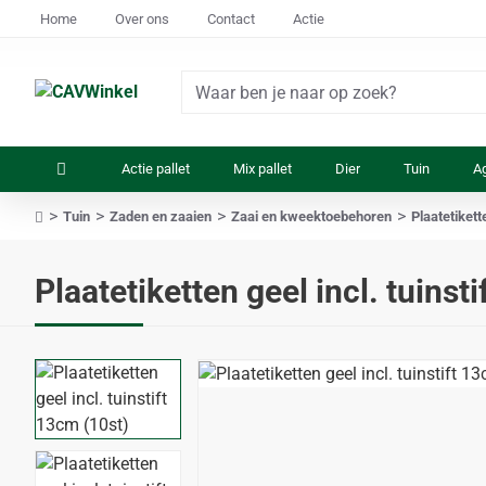
Home
Over ons
Contact
Actie
Waar
ben
je
Actie pallet
Mix pallet
Dier
Tuin
Ag
naar
op
Tuin
Zaden en zaaien
Zaai en kweektoebehoren
Plaatetikett
zoek?
home
Plaatetiketten geel incl. tuinsti