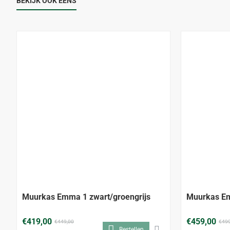
BEKIJK OOK EENS
-7%
Muurkas Emma 1 zwart/groengrijs
Muurkas Em
€419,00
€459,00
€449,00
€499
Bestellen