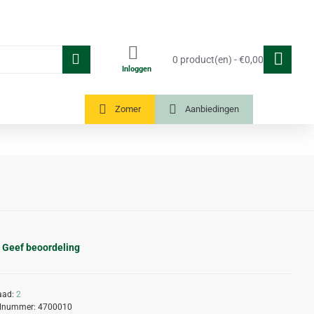
0 product(en) - €0,00
Inloggen
Tuinkassen
Zomer
Aanbiedingen
Geef beoordeling
aad:
2
elnummer:
4700010