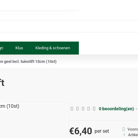
ri
Klus
Kleding & schoenen
Paard & ruiter
Speelgoed
en geel incl. tuinstift 13cm (10st)
ft
0 beoordeling(en)
-
€6,40
Voorr
per set
Artik