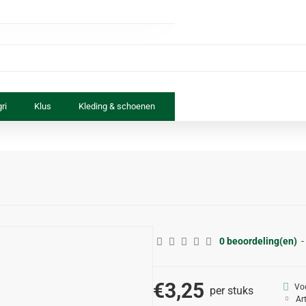
ri
Klus
Kleding & schoenen
Paard & ruiter
Speelgoed
0 beoordeling(en)
-
€3,25
Vo
per stuks
Ar