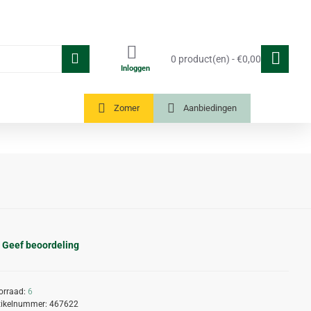
0 product(en) - €0,00
Inloggen
Tuinkassen
Zomer
Aanbiedingen
Geef beoordeling
orraad:
6
tikelnummer:
467622