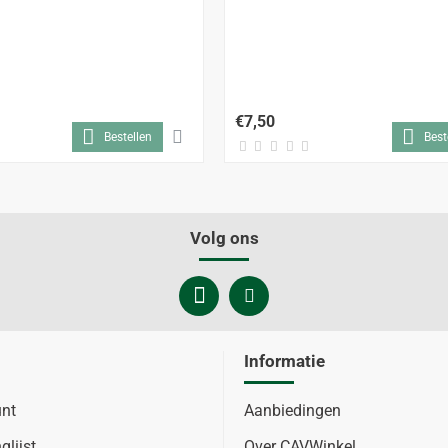
€7,50
Bestellen
Best
Volg ons
Informatie
unt
Aanbiedingen
glijst
Over CAVWinkel