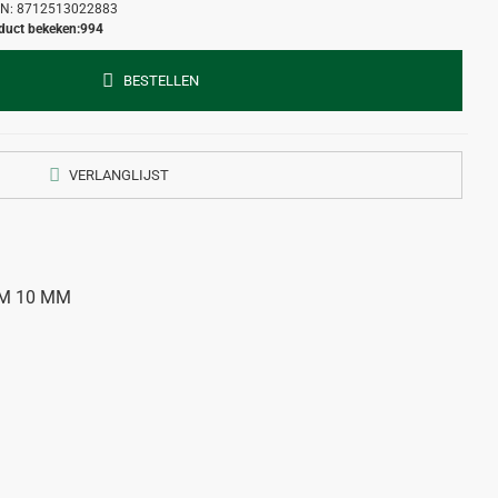
N:
8712513022883
duct bekeken:
994
BESTELLEN
VERLANGLIJST
MM 10 MM