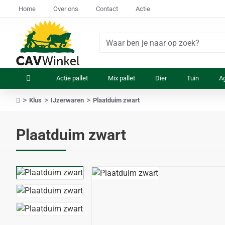
Home
Over ons
Contact
Actie
Waar
ben
je
Actie pallet
Mix pallet
Dier
Tuin
Ag
naar
op
Klus
IJzerwaren
Plaatduim zwart
zoek?
home
Plaatduim zwart