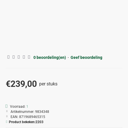
0 beoordeling(en)
-
Geef beoordeling
€239,00
per stuks
Voorraad:
1
Artikelnummer:
9834348
EAN:
8719689465315
Product bekeken:
2203