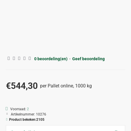
GRATIS VERZENDING
0 beoordeling(en)
-
Geef beoordeling
€544,30
per Pallet online, 1000 kg
Voorraad:
2
Artikelnummer:
10276
Product bekeken:
2105