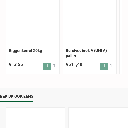
GRATIS VERZENDING
GRATIS
Biggenkorrel 20kg
Rundveebrok A (UNI A)
Vl
pallet
pal
€13,55
€511,40
€5
BEKIJK OOK EENS