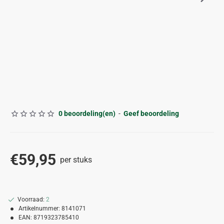
0 beoordeling(en)
-
Geef beoordeling
€59,95
per stuks
Voorraad:
2
Artikelnummer:
8141071
EAN:
8719323785410