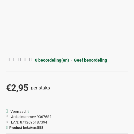
0 beoordeling(en)
-
Geef beoordeling
€2,95
per stuks
Voorraad:
9
Artikelnummer:
9367682
EAN:
8712695187394
Product bekeken:
558