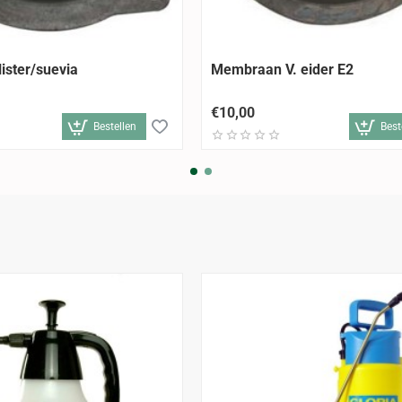
ister/suevia
Membraan V. eider E2
€10,00
Bestellen
Best