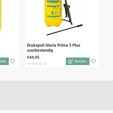
Drukspuit Gloria Prima 5 Plus
Ei
zuurbestendig
So
€44,95
€8
ellen
Bestellen