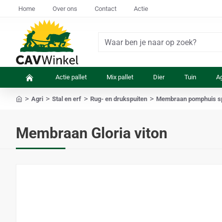
Home
Over ons
Contact
Actie
Waar
ben
je
Actie pallet
Mix pallet
Dier
Tuin
Ag
naar
op
Agri
Stal en erf
Rug- en drukspuiten
Membraan pomphuis spu
zoek?
home
Membraan Gloria viton