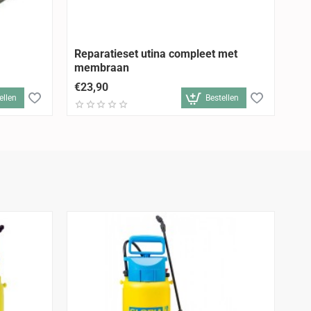
Reparatieset utina compleet met
Me
membraan
€23,90
€1
ellen
Bestellen