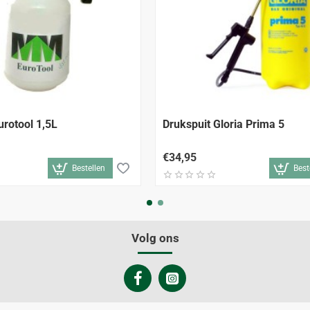
urotool 1,5L
Drukspuit Gloria Prima 5
€34,95
Bestellen
Best
Volg ons