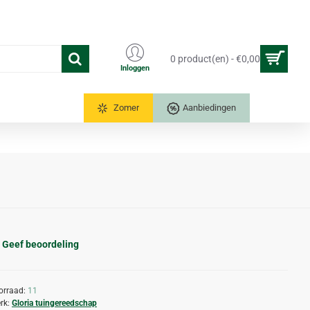
0 product(en) - €0,00
Inloggen
Tuinkassen
Zomer
Aanbiedingen
Geef beoordeling
orraad:
11
rk:
Gloria tuingereedschap