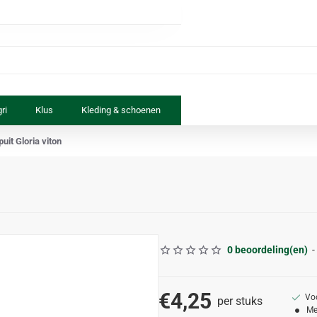
ri
Klus
Kleding & schoenen
Paard & ruiter
Speelgoed
it Gloria viton
0 beoordeling(en)
-
€4,25
Vo
per stuks
Me