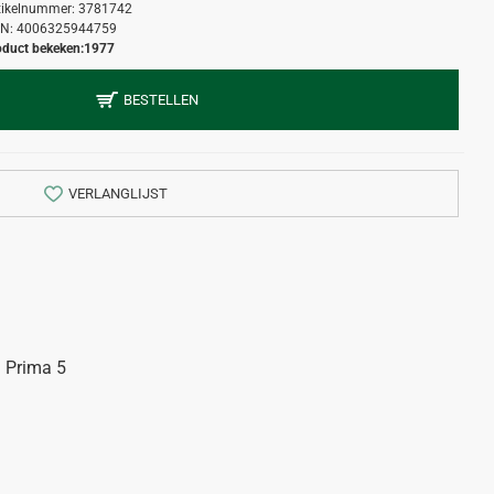
tikelnummer:
3781742
N:
4006325944759
oduct bekeken:
1977
BESTELLEN
VERLANGLIJST
 Prima 5