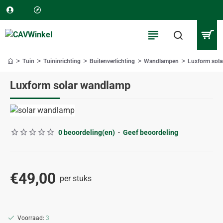
Tuin
Tuininrichting
Buitenverlichting
Wandlampen
Luxform sol
home
Luxform solar wandlamp
0 beoordeling(en)
-
Geef beoordeling
€49,00
per stuks
Voorraad:
3