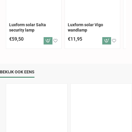
Luxform solar Salta
Luxform solar Vigo
Lu
security lamp
wandlamp
to
€59,50
€11,95
€2
BEKIJK OOK EENS