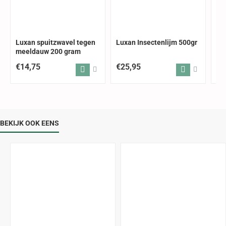
Luxan spuitzwavel tegen
Luxan Insectenlijm 500gr
Lu
meeldauw 200 gram
ins
€14,75
€25,95
€1
BEKIJK OOK EENS