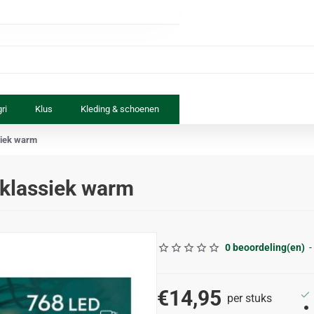
ri
Klus
Kleding & schoenen
Paard & ruiter
Speelgoed
ssiek warm
 klassiek warm
0 beoordeling(en)
-
€14,95
per stuks