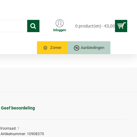
0 product(en) - €0,00
Inloggen
Tuinkassen
Zomer
Aanbiedingen
Geef beoordeling
Voorraad:
1
Artikelnummer:
10908370