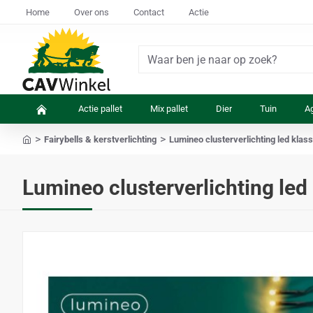
Home
Over ons
Contact
Actie
Waar
ben
je
Actie pallet
Mix pallet
Dier
Tuin
Ag
naar
op
Fairybells & kerstverlichting
Lumineo clusterverlichting led kla
zoek?
home
Lumineo clusterverlichting led