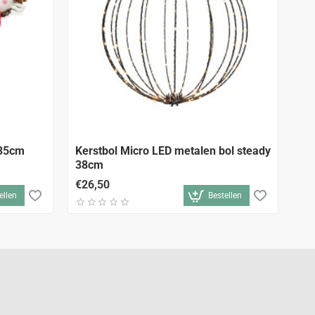
 35cm
Kerstbol Micro LED metalen bol steady
Ke
38cm
€26,50
€4
ellen
Bestellen