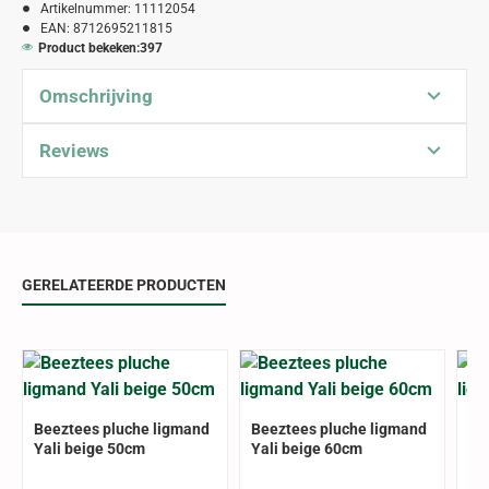
Artikelnummer:
11112054
EAN:
8712695211815
Product bekeken:
397
Omschrijving
Reviews
GERELATEERDE PRODUCTEN
Beeztees pluche ligmand
Beeztees pluche ligmand
Be
Yali beige 50cm
Yali beige 60cm
Ya