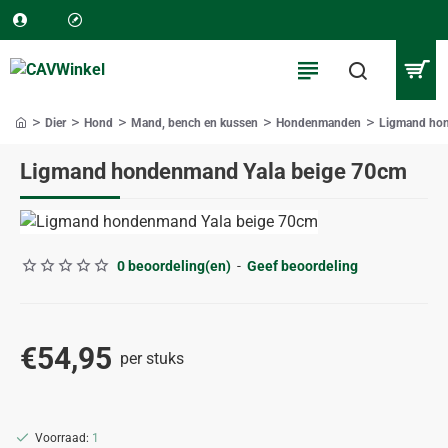
Dier
Hond
Mand, bench en kussen
Hondenmanden
Ligmand hon
home
Ligmand hondenmand Yala beige 70cm
0 beoordeling(en)
-
Geef beoordeling
€54,95
per stuks
Voorraad:
1