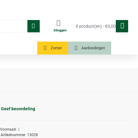
0 product(en) - €0,00
Inloggen
Tuinkassen
Zomer
Aanbiedingen
Geef beoordeling
Voorraad:
3
Artikelnummer:
13028