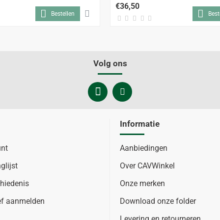
€36,50
Bestellen
Best
Volg ons
Informatie
unt
Aanbiedingen
glijst
Over CAVWinkel
hiedenis
Onze merken
ef aanmelden
Download onze folder
Levering en retourneren