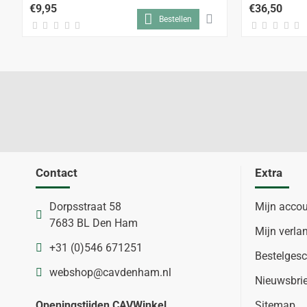
€9,95
€36,50
Bestellen
Contact
Extra
Dorpsstraat 58
Mijn acco
7683 BL Den Ham
Mijn verlan
+31 (0)546 671251
Bestelgesc
webshop@cavdenham.nl
Nieuwsbri
Openingstijden CAVWinkel
Sitemap