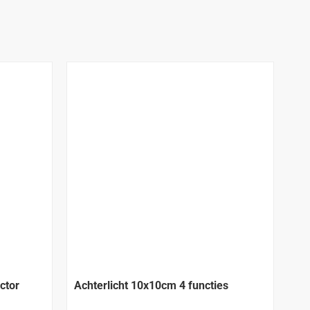
AANBEVOLEN
ctor
Achterlicht 10x10cm 4 functies
Ach
gl