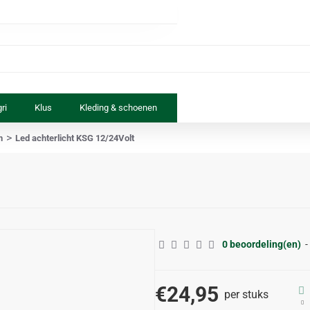
ri
Klus
Kleding & schoenen
Paard & ruiter
Speelgoed
n
Led achterlicht KSG 12/24Volt
0 beoordeling(en)
-
€24,95
per stuks