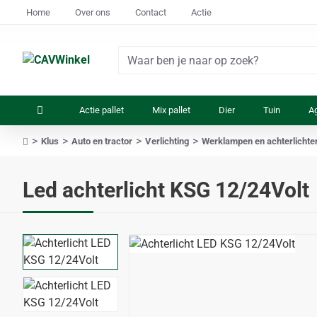
Home
Over ons
Contact
Actie
Waar
ben
je
Actie pallet
Mix pallet
Dier
Tuin
Ag
naar
op
Klus
Auto en tractor
Verlichting
Werklampen en achterlichte
zoek?
home
Led achterlicht KSG 12/24Volt