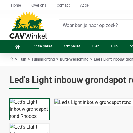
Home
Over ons
Contact
Actie
Waar
ben
je
Actie pallet
Mix pallet
Dier
Tuin
Ag
naar
op
Tuin
Tuininrichting
Buitenverlichting
Led's Light inbouw gro
zoek?
home
Led's Light inbouw grondspot 