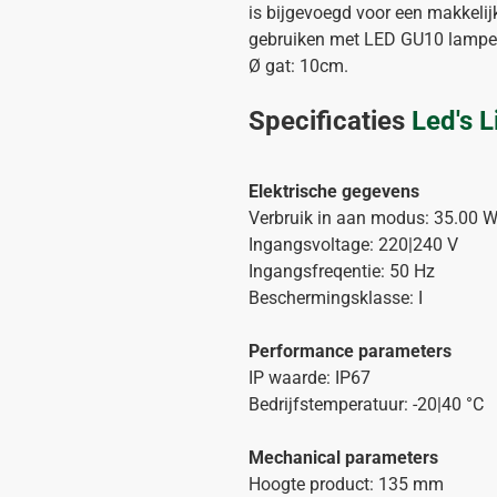
is bijgevoegd voor een makkelij
gebruiken met LED GU10 lamp
Ø gat: 10cm.
Specificaties
Led's 
Elektrische gegevens
Verbruik in aan modus: 35.00 
Ingangsvoltage: 220|240 V
Ingangsfreqentie: 50 Hz
Beschermingsklasse: I
Performance parameters
IP waarde: IP67
Bedrijfstemperatuur: -20|40 °C
Mechanical parameters
Hoogte product: 135 mm