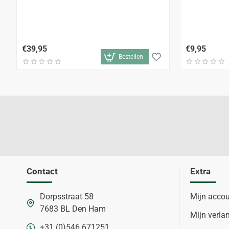
€39,95
€9,95
Bestellen
Contact
Extra
Dorpsstraat 58
Mijn acco
7683 BL Den Ham
Mijn verlan
+31 (0)546 671251