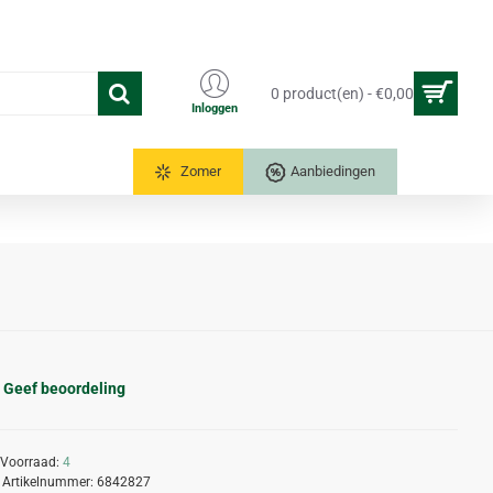
0 product(en) - €0,00
Inloggen
Tuinkassen
Zomer
Aanbiedingen
Geef beoordeling
Voorraad:
4
Artikelnummer:
6842827