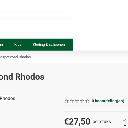
ri
Klus
Kleding & schoenen
Paard & ruiter
Speelgoed
ndspot rond Rhodos
rond Rhodos
0 beoordeling(en)
-
€27,50
per stuks