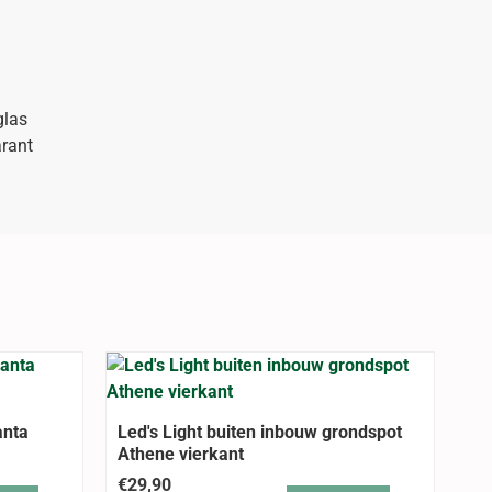
m
glas
arant
anta
Led's Light buiten inbouw grondspot
Athene vierkant
€29,90