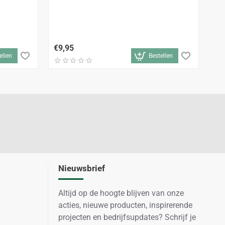
Le
12
€9,95
€3
ellen
Bestellen
Nieuwsbrief
Altijd op de hoogte blijven van onze
acties, nieuwe producten, inspirerende
projecten en bedrijfsupdates? Schrijf je