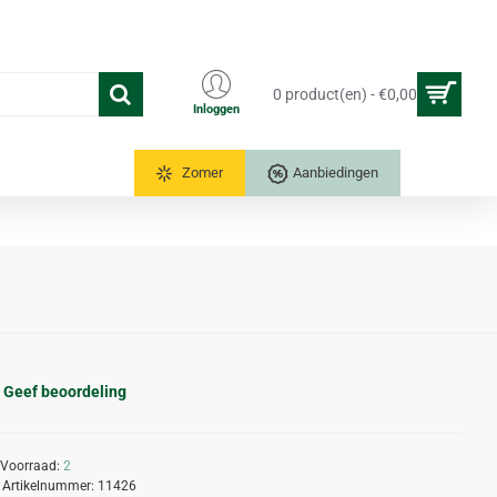
0 product(en) - €0,00
Inloggen
Tuinkassen
Zomer
Aanbiedingen
Geef beoordeling
Voorraad:
2
Artikelnummer:
11426