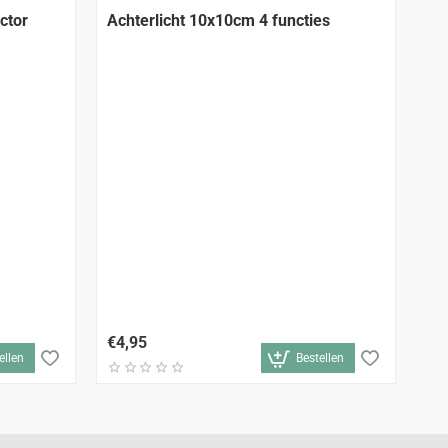
AANBEVOLEN
ctor
Achterlicht 10x10cm 4 functies
Ach
gl
€4,95
€9
ellen
Bestellen