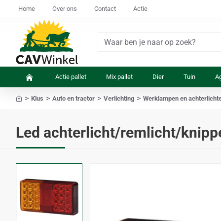
Home
Over ons
Contact
Actie
Waar
ben
je
Actie pallet
Mix pallet
Dier
Tuin
Ag
naar
op
Klus
Auto en tractor
Verlichting
Werklampen en achterlicht
zoek?
home
Led achterlicht/remlicht/knippe