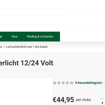
ri
Klus
Kleding & schoenen
Paard & ruiter
Speelgoed
en
Led achterlicht met 1,5m kabel
rlicht 12/24 Volt
0 beoordeling(en)
-
€44,95
per stuks