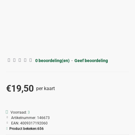
0 beoordeling(en)
-
Geef beoordeling
€19,50
per kaart
Voorraad:
3
Artikelnummer:
146673
EAN:
4009317192060
Product bekeken:
656