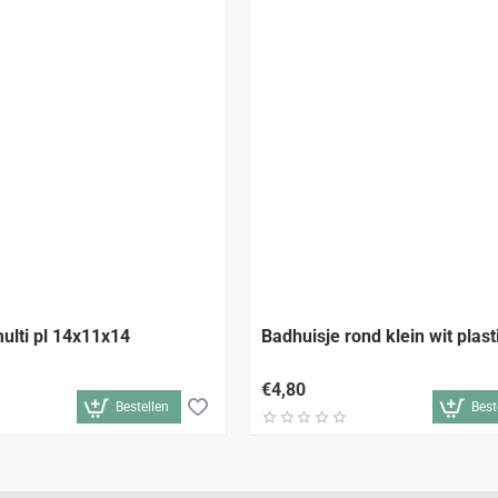
ulti pl 14x11x14
Badhuisje rond klein wit plast
€4,80
Bestellen
Best