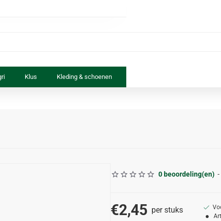
ri
Klus
Kleding & schoenen
Paard & ruiter
Speelgoed
0 beoordeling(en)
-
€2,45
Vo
per stuks
Ar