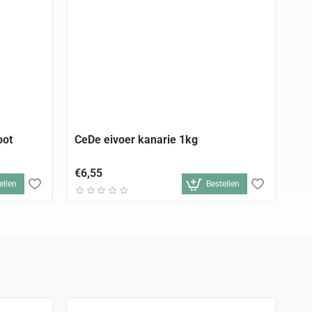
oot
CeDe eivoer kanarie 1kg
Be
Tr
€6,55
€2
ellen
Bestellen