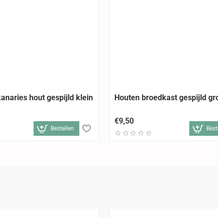
anaries hout gespijld klein
Houten broedkast gespijld gr
€9,50
Bestellen
Best