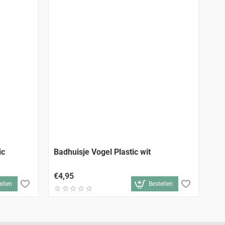
ic
Badhuisje Vogel Plastic wit
Ba
€4,95
€4
ellen
Bestellen