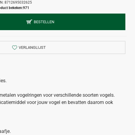
N:
8712695032625
oduct bekeken:
971
BESTELLEN
VERLANGLIJST
ies.
etalen vogelringen voor verschillende soorten vogels.
ificatiemiddel voor jouw vogel en bevatten daarom ook
aafje.