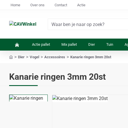
Home
Over ons
Contact
Actie
Waar
ben
je
Actie pallet
Mix pallet
Dier
Tuin
Ag
naar
op
Dier
Vogel
Accessoires
Kanarie ringen 3mm 20st
zoek?
home
Kanarie ringen 3mm 20st