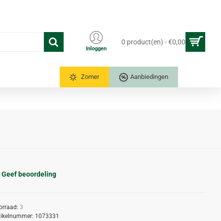
0 product(en) - €0,00
Inloggen
Tuinkassen
Zomer
Aanbiedingen
Geef beoordeling
orraad:
3
tikelnummer:
1073331