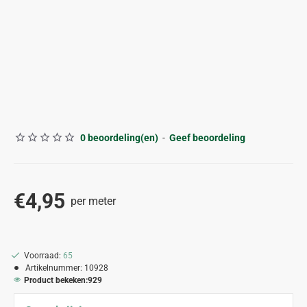
0 beoordeling(en)
-
Geef beoordeling
€4,95
per meter
Voorraad:
65
Artikelnummer:
10928
Product bekeken:
929