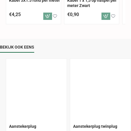
Kabel 5X1.5 rond per meter
Kabel 1 x 1,5 op haspel per
Kab
meter Zwart
me
€4,25
€0,90
€0
BEKIJK OOK EENS
Aanstekerplug
Aanstekerplug twinplug