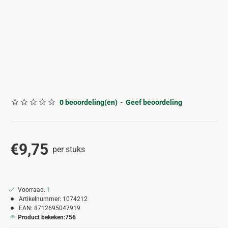
0 beoordeling(en)
-
Geef beoordeling
€9,75
per stuks
Voorraad:
1
Artikelnummer:
1074212
EAN:
8712695047919
Product bekeken:
756