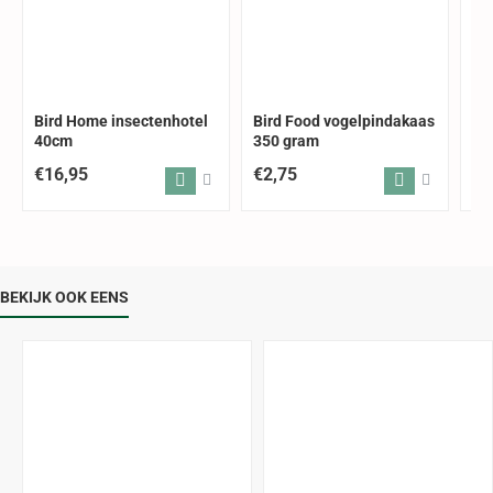
Bird Home insectenhotel
Bird Food vogelpindakaas
In
40cm
350 gram
op
€16,95
€2,75
€1
BEKIJK OOK EENS