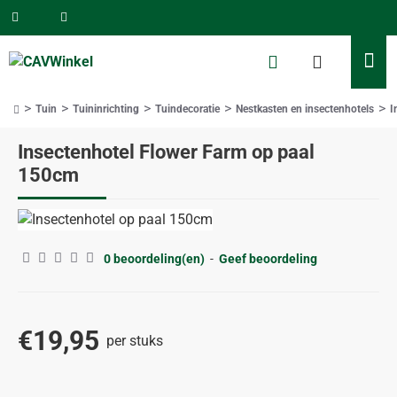
Tuin
Tuininrichting
Tuindecoratie
Nestkasten en insectenhotels
I
home
Insectenhotel Flower Farm op paal
150cm
0 beoordeling(en)
-
Geef beoordeling
€19,95
per stuks