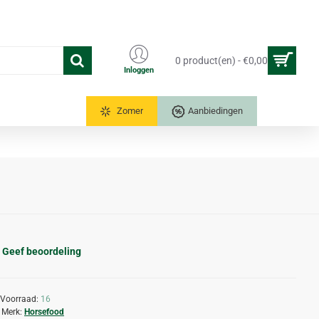
0 product(en) - €0,00
Inloggen
Tuinkassen
Zomer
Aanbiedingen
Geef beoordeling
Voorraad:
16
Merk:
Horsefood