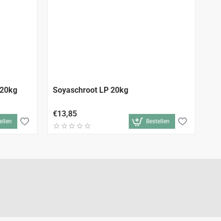
inl 6mm 20kg
Soyaschroot LP 20kg
Ha
ve
€13,85
€2
ellen
Bestellen