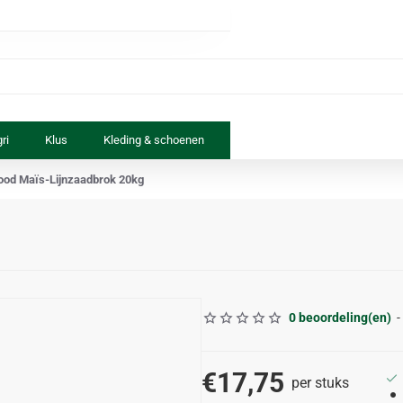
ri
Klus
Kleding & schoenen
Paard & ruiter
Speelgoed
ood Maïs-Lijnzaadbrok 20kg
0 beoordeling(en)
-
€17,75
per stuks