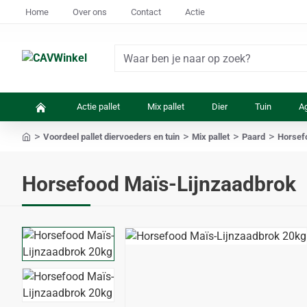
Home
Over ons
Contact
Actie
Waar
ben
je
Actie pallet
Mix pallet
Dier
Tuin
Ag
naar
op
Voordeel pallet diervoeders en tuin
Mix pallet
Paard
Horsef
zoek?
home
Horsefood Maïs-Lijnzaadbrok