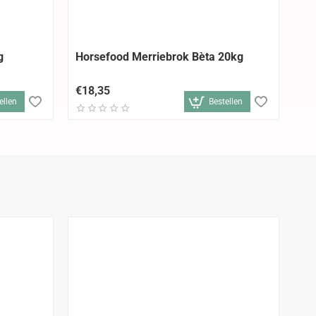
g
Horsefood Merriebrok Bèta 20kg
Ho
€18,35
€1
ellen
Bestellen