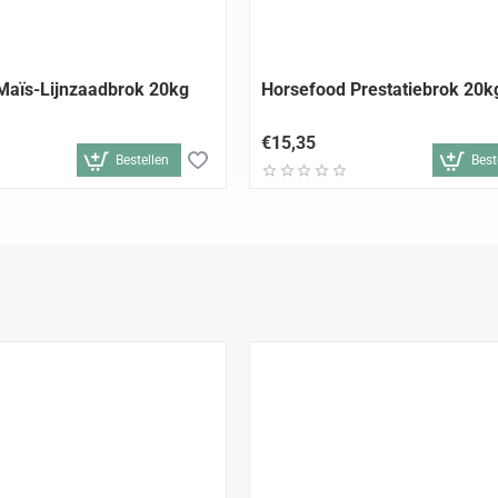
Maïs-Lijnzaadbrok 20kg
Horsefood Prestatiebrok 20k
€15,35
Bestellen
Best